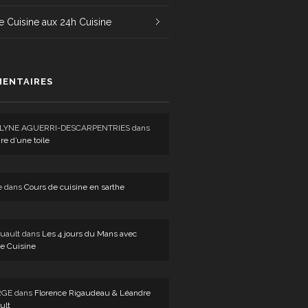
e Cuisine aux 24h Cuisine
ENTAIRES
LYNE AGUERRI-DESCARPENTRIES
dans
ire d’une toile
e
dans
Cours de cuisine en sarthe
uault
dans
Les 4 jours du Mans avec
e Cuisine
RGE
dans
Florence Rigaudeau & Léandre
ult