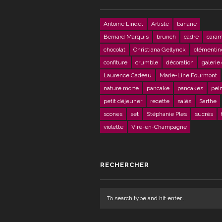
Antoine Lindet
Artiste
banane
Bernard Marquis
brunch
cadre
caram
chocolat
Christiana Gellynck
clémentin
confiture
crumble
décoration
galerie 
Laurence Cadeau
Marie-Line Fourmont
nature morte
pancake
pancakes
pei
petit déjeuner
recette
salés
Sarthe
scones
set
Stéphanie Ples
sucrés
violette
Viré-en-Champagne
RECHERCHER