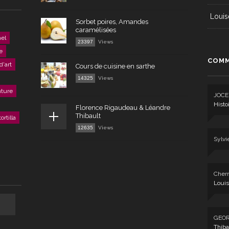
Louis
Sorbet poires, Amandes
caramélisées
el
23397
Views
e
COMM
d'art
Cours de cuisine en sarthe
14325
Views
nture
JOCE
Histo
Florence Rigaudeau & Léandre
Thibault
tortilla
12635
Views
Sylvi
Cherr
Louis
GEO
Thiba