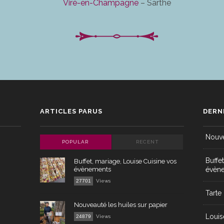
Viré-en-Champagne
– Sarthe
ARTICLES PARUS
DERN
Nouve
POPULAR
RECENT
Buffe
Buffet, mariage, Louise Cuisine vos
évènements
évèn
27701
Views
Tarte
Nouveauté les huiles sur papier
Louis
24879
Views