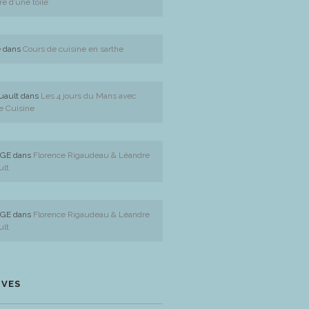
re d’une toile
e
dans
Cours de cuisine en sarthe
uault
dans
Les 4 jours du Mans avec
e Cuisine
GE
dans
Florence Rigaudeau & Léandre
ult
GE
dans
Florence Rigaudeau & Léandre
ult
IVES