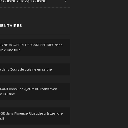
e Cuisine aux 24h Cuisine
ENTAIRES
LYNE AGUERRI-DESCARPENTRIES
dans
ire d’une toile
e
dans
Cours de cuisine en sarthe
uault
dans
Les 4 jours du Mans avec
e Cuisine
RGE
dans
Florence Rigaudeau & Léandre
ult