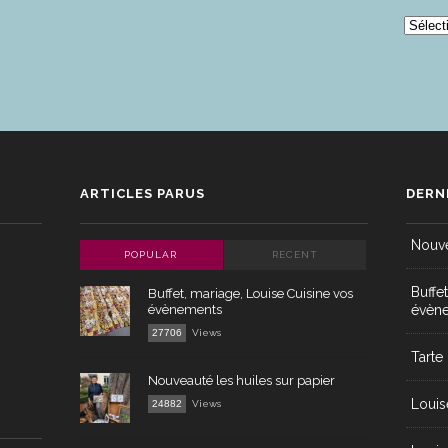
ARCH
ARTICLES PARUS
DERN
Nouve
POPULAR
RECENT
Buffe
Buffet, mariage, Louise Cuisine vos
évènements
évèn
27706
Views
Tarte
Nouveauté les huiles sur papier
Louis
24882
Views