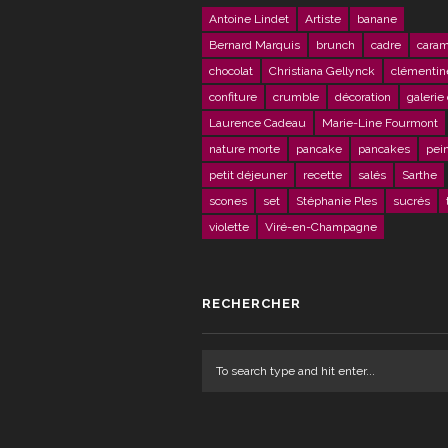
Antoine Lindet
Artiste
banane
Bernard Marquis
brunch
cadre
caram
chocolat
Christiana Gellynck
clémentin
confiture
crumble
décoration
galerie 
Laurence Cadeau
Marie-Line Fourmont
nature morte
pancake
pancakes
pei
petit déjeuner
recette
salés
Sarthe
scones
set
Stéphanie Ples
sucrés
violette
Viré-en-Champagne
RECHERCHER