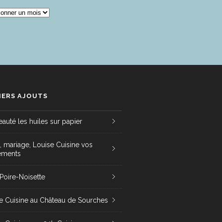
IVES
IERS AJOUTS
auté les huiles sur papier
t, mariage, Louise Cuisine vos
ements
 Poire-Noisette
e Cuisine au Château de Sourches