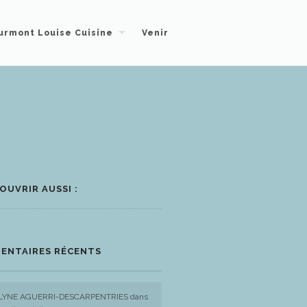
urmont Louise Cuisine
Venir
OUVRIR AUSSI :
ENTAIRES RÉCENTS
LYNE AGUERRI-DESCARPENTRIES
dans