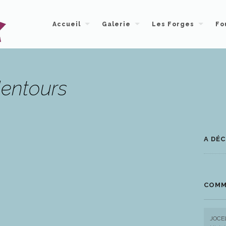
Accueil
Galerie
Les Forges
Fo
alentours
A DÉC
COMM
JOCE