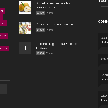
Louis
Sorbet poires, Amandes
caramélisées
el
23400
Views
e
COMM
d'art
Cours de cuisine en sarthe
14328
Views
nture
JOCE
Histo
Florence Rigaudeau & Léandre
Thibault
tortilla
12636
Views
Sylvi
Cherr
Louis
GEO
Thiba