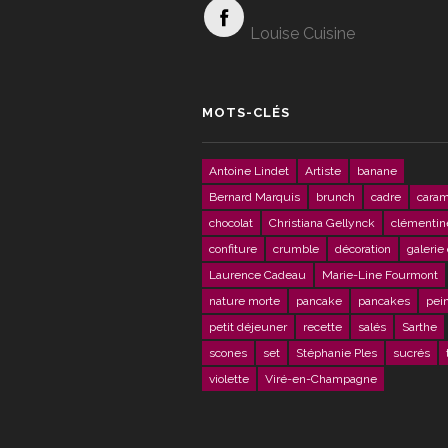
Louise Cuisine
MOTS-CLÉS
Antoine Lindet
Artiste
banane
Bernard Marquis
brunch
cadre
caram
chocolat
Christiana Gellynck
clémentin
confiture
crumble
décoration
galerie 
Laurence Cadeau
Marie-Line Fourmont
nature morte
pancake
pancakes
pei
petit déjeuner
recette
salés
Sarthe
scones
set
Stéphanie Ples
sucrés
violette
Viré-en-Champagne