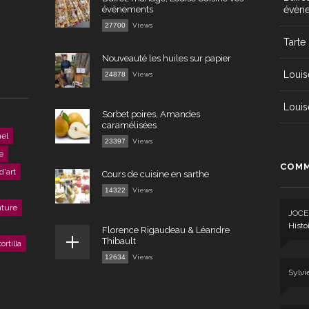
évènements
évèn
27700
Views
Tarte
Nouveauté les huiles sur papier
Louis
24878
Views
Louis
Sorbet poires, Amandes
caramélisées
el
23397
Views
e
COMM
d'art
Cours de cuisine en sarthe
14322
Views
nture
JOCE
Histo
Florence Rigaudeau & Léandre
Thibault
tortilla
12634
Views
Sylvi