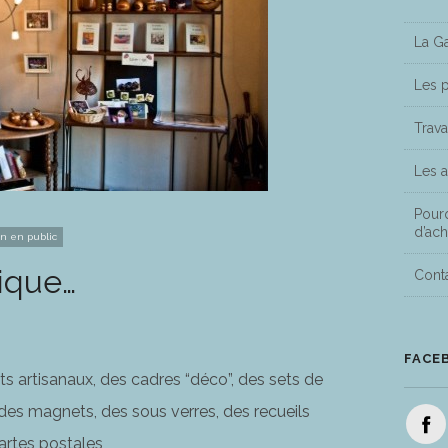
La Ga
Les 
Travai
Les a
Pourq
d’ach
on en public
tique…
Conta
FACE
jets artisanaux, des cadres “déco”, des sets de
 des magnets, des sous verres, des recueils
artes postales