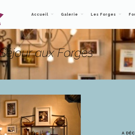
Accueil
Galerie
Les Forges
Fo
 Séjour aux Forges
A DÉC