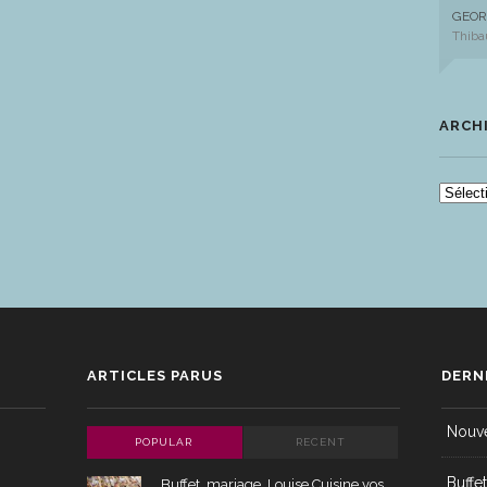
GEOR
Thiba
ARCH
ARCH
ARTICLES PARUS
DERN
Nouve
POPULAR
RECENT
Buffe
Buffet, mariage, Louise Cuisine vos