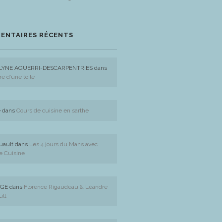
ENTAIRES RÉCENTS
LYNE AGUERRI-DESCARPENTRIES
dans
re d’une toile
e
dans
Cours de cuisine en sarthe
uault
dans
Les 4 jours du Mans avec
e Cuisine
GE
dans
Florence Rigaudeau & Léandre
ult