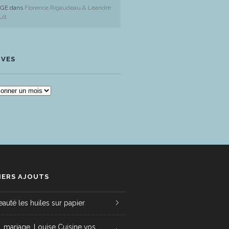
GE
dans
Florence Rigaudeau & Léandre
ult
IVES
IVES
IERS AJOUTS
auté les huiles sur papier
t, mariage, Louise Cuisine vos