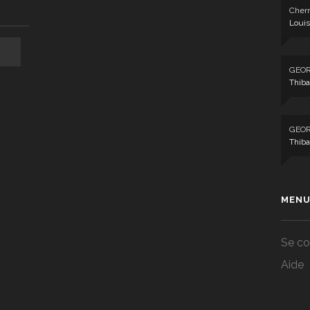
Cherr
Louis
GEO
Thiba
GEO
Thiba
MENU
Se co
Aide