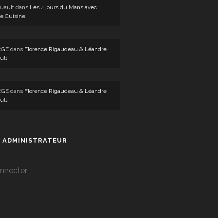
uault
dans
Les 4 jours du Mans avec
e Cuisine
RGE
dans
Florence Rigaudeau & Léandre
ult
RGE
dans
Florence Rigaudeau & Léandre
ult
 ADMINISTRATEUR
nnecter