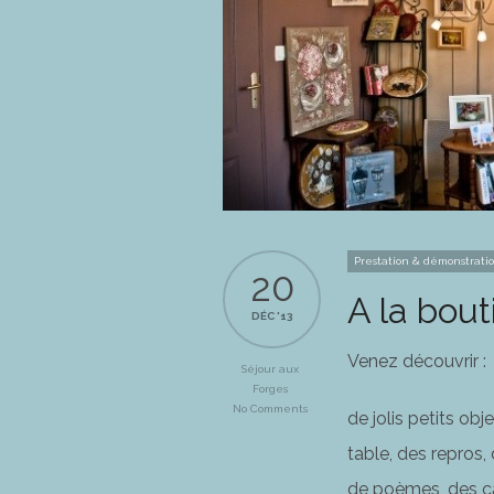
Prestation & démonstrati
20
A la bou
DÉC '13
Venez découvrir :
Séjour aux
Forges
No Comments
de jolis petits ob
table, des repros,
de poèmes, des c