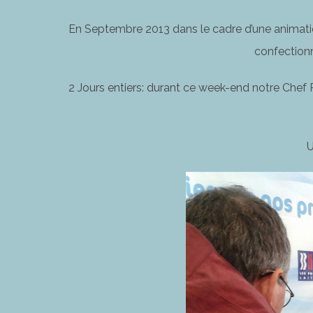
En Septembre 2013 dans le cadre d’une animation
confectionn
2 Jours entiers: durant ce week-end notre Chef Pâ
U