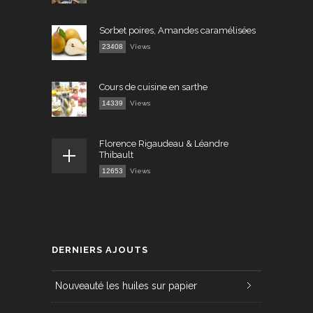
Sorbet poires, Amandes caramélisées
23408
Views
Cours de cuisine en sarthe
14339
Views
Florence Rigaudeau & Léandre
Thibault
12653
Views
DERNIERS AJOUTS
Nouveauté les huiles sur papier