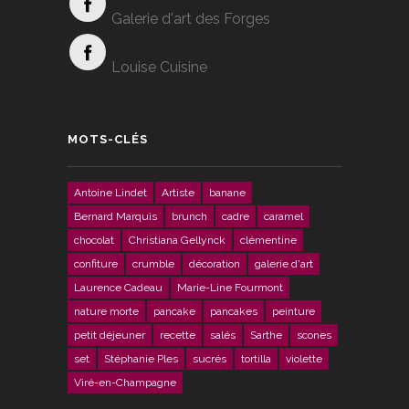
Galerie d'art des Forges
Louise Cuisine
MOTS-CLÉS
Antoine Lindet
Artiste
banane
Bernard Marquis
brunch
cadre
caramel
chocolat
Christiana Gellynck
clémentine
confiture
crumble
décoration
galerie d'art
Laurence Cadeau
Marie-Line Fourmont
nature morte
pancake
pancakes
peinture
petit déjeuner
recette
salés
Sarthe
scones
set
Stéphanie Ples
sucrés
tortilla
violette
Viré-en-Champagne